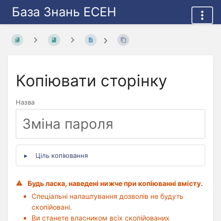
База Знань ЕСЕН
Копіювати сторінку
Назва
Ціль копіювання
Будь ласка, наведені нижче при копіюванні вмісту.
Спеціальні налаштування дозволів не будуть
скопійовані.
Ви станете власником всіх скопійованих