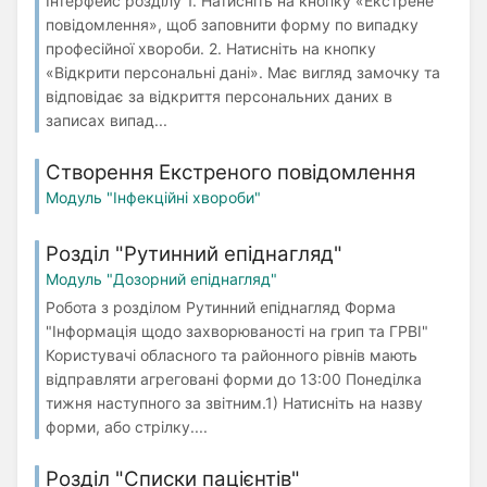
Інтерфейс розділу 1. Натисніть на кнопку «Екстрене
повідомлення», щоб заповнити форму по випадку
професійної хвороби. 2. Натисніть на кнопку
«Відкрити персональні дані». Має вигляд замочку та
відповідає за відкриття персональних даних в
записах випад...
Створення Екстреного повідомлення
Модуль "Інфекційні хвороби"
Розділ "Рутинний епіднагляд"
Модуль "Дозорний епіднагляд"
Робота з розділом Рутинний епіднагляд Форма
"Інформація щодо захворюваності на грип та ГРВІ"
Користувачі обласного та районного рівнів мають
відправляти агреговані форми до 13:00 Понеділка
тижня наступного за звітним.1) Натисніть на назву
форми, або стрілку....
Розділ "Списки пацієнтів"