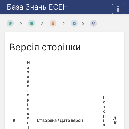
База Знань ЕСЕН
Версія сторінки
Н
а
з
в
а
с
т
о
І
р
с
і
т
н
о
к
р
и
Д
#
Створена / Дата версії
і
/
ії
я
Т