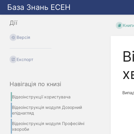
База Знань ЕСЕН
Дії
Книг
Версія
В
Експорт
х
Навігація по книзі
Випад
Відеоінструкції користувача
Відеоінструкція модуля Дозорний
епіднагляд
Відеоінструкція модуля Професійні
хвороби