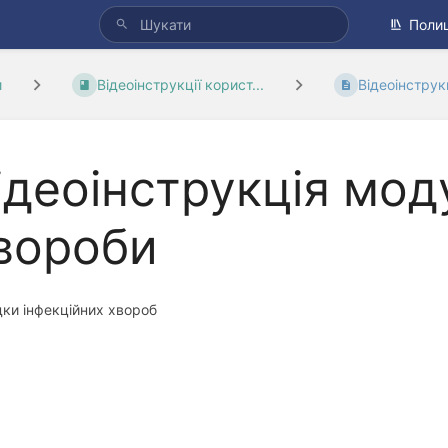
Полиц
и
Відеоінструкції корист...
Відеоінструк
ідеоінструкція мод
вороби
ки інфекційних хвороб